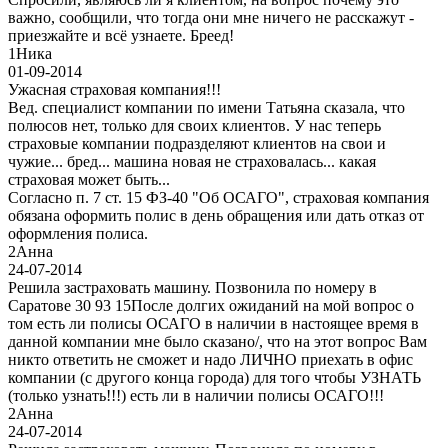
важно, сообщили, что тогда они мне ничего не расскажут -
приезжайте и всё узнаете. Бреед!
1
Ника
01-09-2014
Ужасная страховая компания!!!
Вед. специалист компании по имени Татьяна сказала, что
полюсов нет, только для своих клиентов. У нас теперь
страховые компании подразделяют клиентов на свои и
чужие... бред... машина новая не страховалась... какая
страховая может быть...
Согласно п. 7 ст. 15 ФЗ-40 "Об ОСАГО", страховая компания
обязана оформить полис в день обращения или дать отказ от
оформления полиса.
2
Анна
24-07-2014
Решила застраховать машину. Позвонила по номеру в
Саратове 30 93 15После долгих ожиданий на мой вопрос о
том есть ли полисы ОСАГО в наличии в настоящее время в
данной компании мне было сказано/, что на этот вопрос Вам
никто ответить не сможет и надо ЛИЧНО приехать в офис
компании (с другого конца города) для того чтобы УЗНАТЬ
(только узнать!!!) есть ли в наличии полисы ОСАГО!!!
2
Анна
24-07-2014