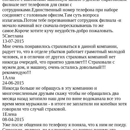
филиале нет телефонов для связи с
сотрудниками.Единственный номер телефона при наборе
соединяет с головным офисом.Там суть вопроса
излагаешь.Потом тебе перезванивает сотрудник филиала -и
мочало начинай все сначала-пересказываешь то же
самое.Короче хотите кучу неудобств-добро пожаловать.
5
Светлана
13-07-2015
Мне очень понравилось страховаться в данной компании,
радует то, что в отделе убытков работает грамотный молодой
человек, и в отличии от других страховых компаний нет
никогда очередей, что приятно удивляет!!! Страховали с
мужем дом, и машину, очень остались довольный!!!
рекомендую!!!
1
Алла
24-06-2015
Никогда больше не обращусь в эту компанию и
многочисленным друзьям скажу чтобы не обращались два
месяца назад затопило наш дом по вине водоканала все это
время меня мурыжили - в итоге не заплатили ни копейки хотя
говорили что случай страховой.
1
Елена
08-04-2015
Уже после общения по телефону я поняла, что к ним не поеду.
Спросили, являюсь ли я клиентом, на вопрос почему это