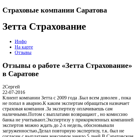
Страховые компании Саратова
Зетта Страхование
Инфо
На карте
Отзывы
Отзывы о работе «Зетта Страхование»
в Саратове
2
Сергей
22-07-2016
Клиент компании Зетта с 2009 года .Был всем доволен , пока
не попал в аварию.К каким экспертам обращаться назначает
страховая компания .За экспертизу оплачиваешь сам
наличными.Потом с выплатами возвращают , но комиссию
банка не учитывают.Экспертизу у прикормленных компанией
экспертов можно ждать до 2-х недель, обосновывали
загруженностью.Делал повторную экспертизу, т.к. был не
согласен с выплатами максимум заняло 5 дней.В Саратовском