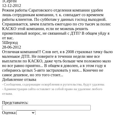
1
Сергей
12-12-2012
Режим работы Саратовского отделения компании удобен
лишь сотрудникам компании, т. к. совпадает со временем
работы клиентов. По субботам у данных господ выходной.
Спрашивается, зачем платить ежегодно по сто тысяч за полис
КАСКО этой компании, если не можешь решить
примитивный вопрос, не связанный с ДТП? В общем уйду я
от вас.
5
Шерзод
28-06-2012
Отличная компания!!! Слов нет, я в 2008 страховал тачку было
маленькое ДТП. Не поверите в течении недели мне все
выплатили по КАСКО, даже чуть больше чем положено мало
но все равно приятно... В общем я доволен, а в этом году я
собираюсь целых 5-авто застраховать у них... Конечно не
самое дешевое, но это того стоит...
Добавление отзыва
- Сообщения, содержащие оскорбления и ругательства, будут удалены.
- Администрация сайта оставляет за собой право на удаление любого
отзыва.
Представьтесь:
Оценка: