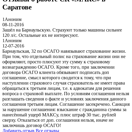
Саратове
1
Аноним
08-11-2016
Зашёл на Барнаульскую. Страхуют только машины сильнее
120 л/с. Остальные их не интересуют.
1
Аноним
12-07-2016
Барнаульская, 32 по ОСАГО навязывают страхование жизни.
При том, что отдельный полис на страхование жизни они не
оформляют, просто плюсуют эту сумму к страховому
вознаграждению ОСАГО. Кроме того, при заключении
договора ОСАГО клиента обязывают подписать доп
соглашение, смысл которого сводится к тому, что при
наступлении страхового случая страхователь не имеет права
обращаться к третьим лицам, т.е. к адвокатам для решения
вопроса о страховой выплате. По условиям соглашения нельзя
разглашать сведения о факте и условиях заключения данного
соглашения третьим лицам. Соглашение засекречено. Санкция
за нарушение соглашения: взыскание с гражданина суммы за
нанесённый ущерб МАКСу, плюс штраф 30 тыс. рублей
сверху. Отказаться от доп. соглашения нельзя, иначе не
заключишь договор ОСАГО!
Добавить отзыв
Все отзывы