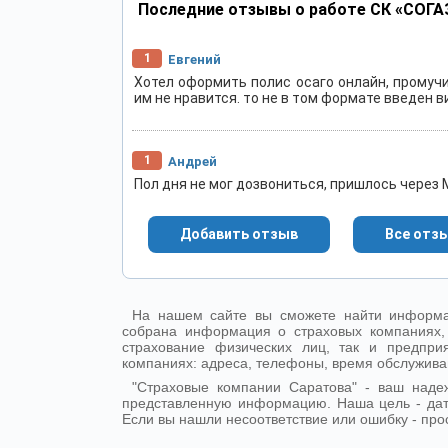
Последние отзывы о работе СК «СОГА
1
Евгений
Хотел оформить полис осаго онлайн, промучи
им не нравится. то не в том формате введен в
1
Андрей
Пол дня не мог дозвониться, пришлось через
Добавить отзыв
Все отз
На нашем сайте вы сможете найти информа
собрана информация о страховых компаниях,
страхование физических лиц, так и предпр
компаниях: адреса, телефоны, время обслужива
"Страховые компании Саратова" - ваш над
представленную информацию. Наша цель - да
Если вы нашли несоответствие или ошибку - про